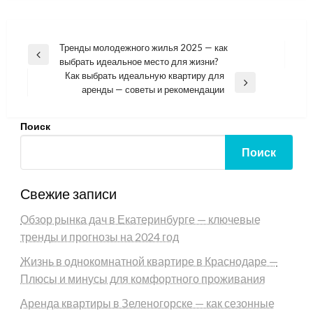
Навигация
Тренды молодежного жилья 2025 — как
Previous
выбрать идеальное место для жизни?
по
Post
Как выбрать идеальную квартиру для
записям
Next
аренды — советы и рекомендации
Post
Поиск
Поиск
Свежие записи
Обзор рынка дач в Екатеринбурге — ключевые
тренды и прогнозы на 2024 год
Жизнь в однокомнатной квартире в Краснодаре —
Плюсы и минусы для комфортного проживания
Аренда квартиры в Зеленогорске — как сезонные