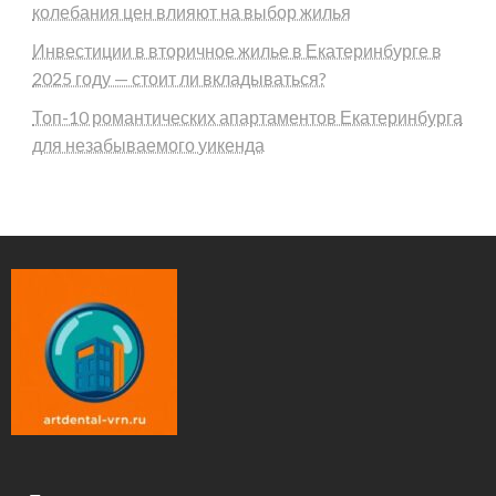
колебания цен влияют на выбор жилья
Инвестиции в вторичное жилье в Екатеринбурге в
2025 году — стоит ли вкладываться?
Топ-10 романтических апартаментов Екатеринбурга
для незабываемого уикенда