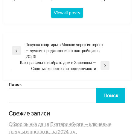
View all posts
Навигация
Покупка квартиры в Москве через интернет
— лучшие предложения от застройщиков
по
Previous
2023!
Post
записям
Как правильно выбрать дом в Заречном —
Next
Советы экспертов по недвижимости
Post
Поиск
Поиск
Свежие записи
Обзор рынка дач в Екатеринбурге — ключевые
тренды и прогнозы на 2024 год