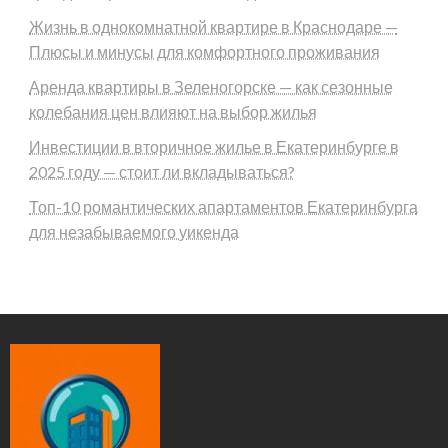
Жизнь в однокомнатной квартире в Краснодаре —
Плюсы и минусы для комфортного проживания
Аренда квартиры в Зеленогорске — как сезонные
колебания цен влияют на выбор жилья
Инвестиции в вторичное жилье в Екатеринбурге в
2025 году — стоит ли вкладываться?
Топ-10 романтических апартаментов Екатеринбурга
для незабываемого уикенда